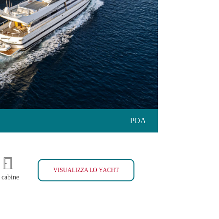
IR 25S
POA
AKHIR 25S
VISUALIZZA LO YACHT
 cabine