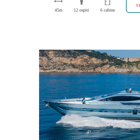
V
45m
12 ospiti
6 cabine
55 FIFTY FIVE