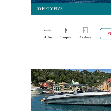
55 FIFTY FIVE
V
31.3m
9 ospiti
4 cabine
WALLY 48 2019