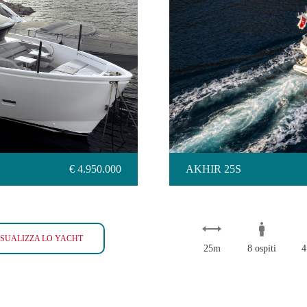
AKH
€ 4.950.000
AKHIR 25S
SANLORENZO SX76
ISUALIZZA LO YACHT
25m
8 ospiti
4