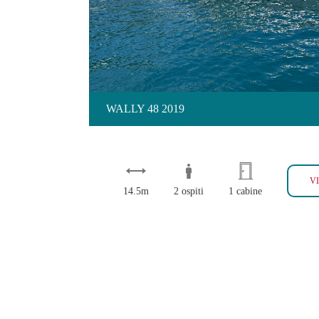
WALLY 48 2019
V
14.5m
2 ospiti
1 cabine