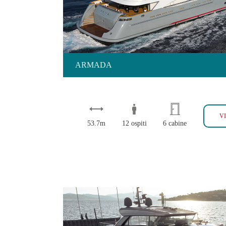
ARMADA
V
53.7m
12 ospiti
6 cabine