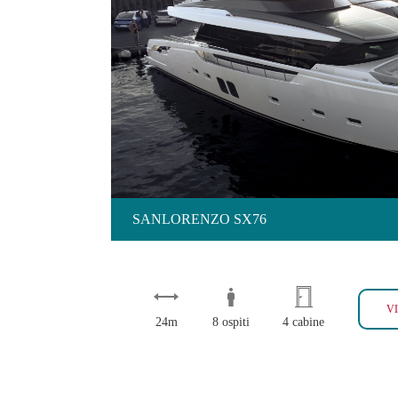
SANLORENZO SX76
SANLORENZO SX76
V
24m
8 ospiti
4 cabine