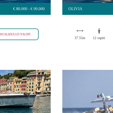
€ 80.000 - € 90.000
OLIVIA
55 FIFTY FIVE
ISUALIZZA LO YACHT
37.55m
12 ospiti
WAL