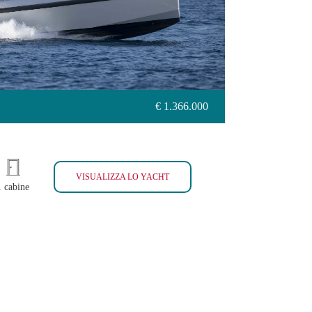
€ 1.366.000
WALLY 48
VISUALIZZA LO YACHT
1 cabine