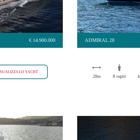
€ 14.900.000
ADMIRAL 28
ARMADA
ISUALIZZA LO YACHT
28m
8 ospiti
4