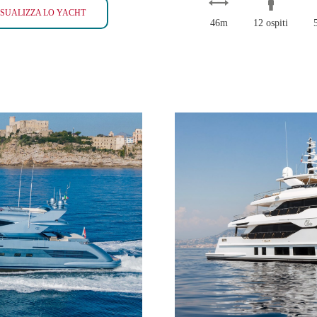
CURIOSITY
ISUALIZZA LO YACHT
46m
12 ospiti
OLI