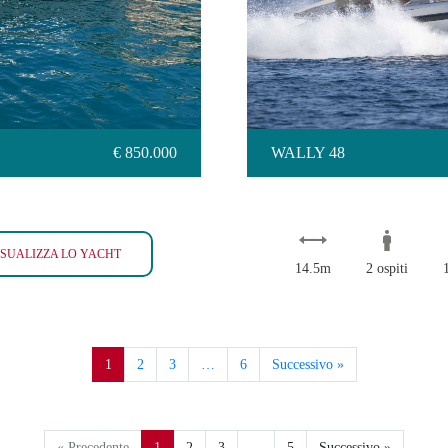
€ 850.000
WALLY 48
WALLY 48 2019
ISUALIZZA LO YACHT
14.5m
2 ospiti
1
2
3
…
6
Successivo »
« Precedente
1
2
3
...
5
Successivo »